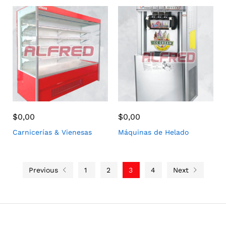
$
0,00
$
0,00
Carnicerías & Vienesas
Máquinas de Helado
Previous
1
2
3
4
Next