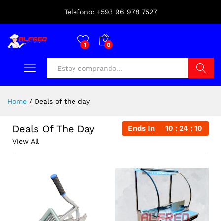
Teléfono: +593 96 978 7527
1
0
Buscar
Home
/
Deals of the day
Deals Of The Day
Ends In
10
24
09
View All