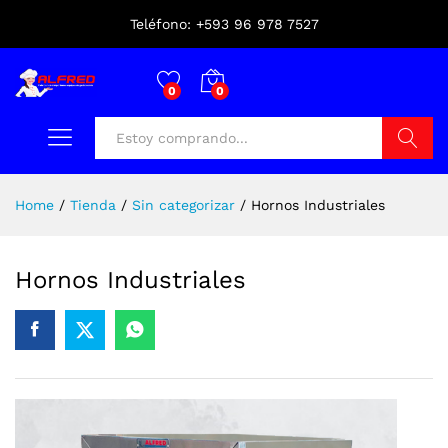
Teléfono: +593 96 978 7527
0
0
Buscar
Home
/
Tienda
/
Sin categorizar
/
Hornos Industriales
Hornos Industriales