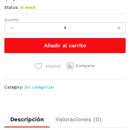
Status:
In stock
Quantity:
Hornos
Industriales
quantity
Añadir al carrito
Comparar
Wishlist
Category:
Sin categorizar
Descripción
Valoraciones (0)