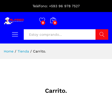
Teléfono: +593 96 978 7527
0
0
Buscar
Home
/
Tienda
/
Carrito.
Carrito.