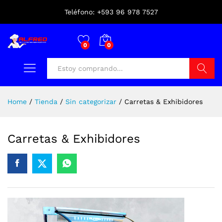
Teléfono: +593 96 978 7527
0
0
Buscar
Home
/
Tienda
/
Sin categorizar
/
Carretas & Exhibidores
Carretas & Exhibidores