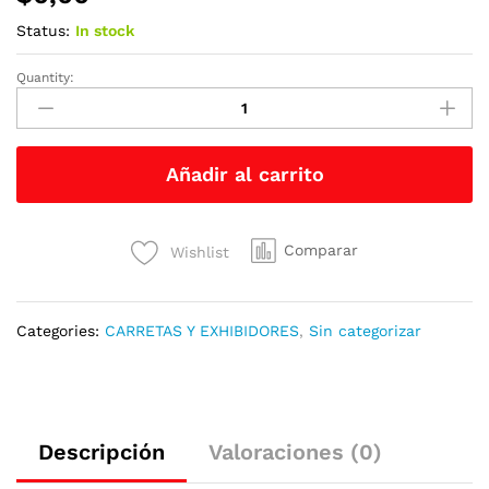
Status:
In stock
Quantity:
Carretas
&
Exhibidores
quantity
Añadir al carrito
Comparar
Wishlist
Categories:
CARRETAS Y EXHIBIDORES
,
Sin categorizar
Descripción
Valoraciones (0)