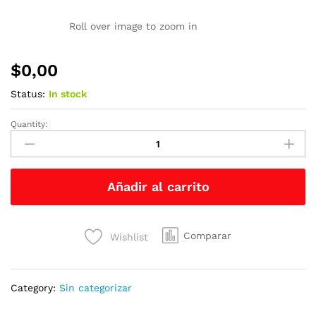
Roll over image to zoom in
$
0,00
Status:
In stock
Quantity:
MESA
FRIA
IMPORTADA
quantity
Añadir al carrito
Comparar
Wishlist
Category:
Sin categorizar